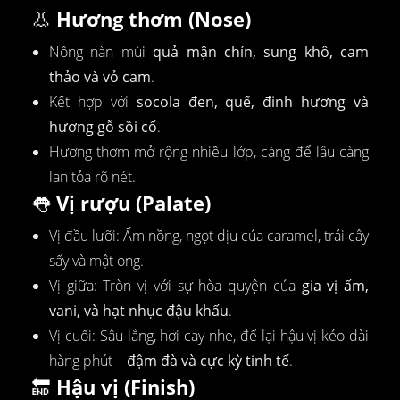
👃
Hương thơm (Nose)
Nồng nàn mùi
quả mận chín, sung khô, cam
thảo và vỏ cam
.
Kết hợp với
socola đen, quế, đinh hương và
hương gỗ sồi cổ
.
Hương thơm mở rộng nhiều lớp, càng để lâu càng
lan tỏa rõ nét.
👅
Vị rượu (Palate)
Vị đầu lưỡi: Ấm nồng, ngọt dịu của caramel, trái cây
sấy và mật ong.
Vị giữa: Tròn vị với sự hòa quyện của
gia vị ấm,
vani, và hạt nhục đậu khấu
.
Vị cuối: Sâu lắng, hơi cay nhẹ, để lại hậu vị kéo dài
hàng phút –
đậm đà và cực kỳ tinh tế
.
🔚
Hậu vị (Finish)