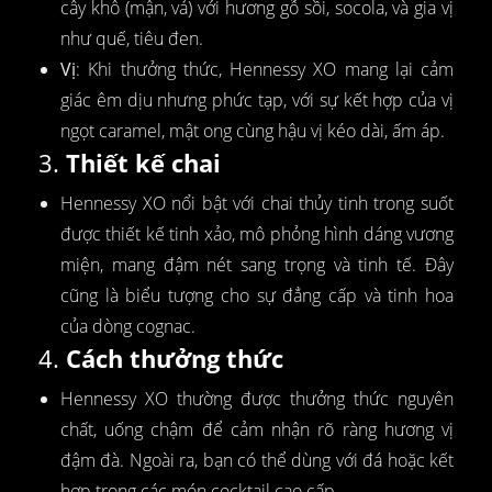
cây khô (mận, vả) với hương gỗ sồi, socola, và gia vị
như quế, tiêu đen.
Vị
: Khi thưởng thức, Hennessy XO mang lại cảm
giác êm dịu nhưng phức tạp, với sự kết hợp của vị
ngọt caramel, mật ong cùng hậu vị kéo dài, ấm áp.
3.
Thiết kế chai
Hennessy XO nổi bật với chai thủy tinh trong suốt
được thiết kế tinh xảo, mô phỏng hình dáng vương
miện, mang đậm nét sang trọng và tinh tế. Đây
cũng là biểu tượng cho sự đẳng cấp và tinh hoa
của dòng cognac.
4.
Cách thưởng thức
Hennessy XO thường được thưởng thức nguyên
chất, uống chậm để cảm nhận rõ ràng hương vị
đậm đà. Ngoài ra, bạn có thể dùng với đá hoặc kết
hợp trong các món cocktail cao cấp.