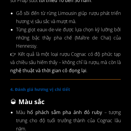
sồi Pháp suốt
tối thiểu 10 đến 30 năm
.
Gỗ sồi đến từ rừng Limousin giúp rượu phát triển
hương vị sâu sắc và mượt mà.
Từng giọt eaux-de-vie được lựa chọn kỹ lưỡng bởi
những bậc thầy pha chế (Maître de Chai) của
Hennessy.
👉 Kết quả là một loại rượu Cognac có độ phức tạp
và chiều sâu hiếm thấy – không chỉ là rượu, mà còn là
nghệ thuật và thời gian cô đọng lại
.
4. Đánh giá hương vị chi tiết
🥃
Màu sắc
Màu
hổ phách sẫm pha ánh đỏ ruby
– tượng
trưng cho độ tuổi trưởng thành của Cognac lâu
năm.