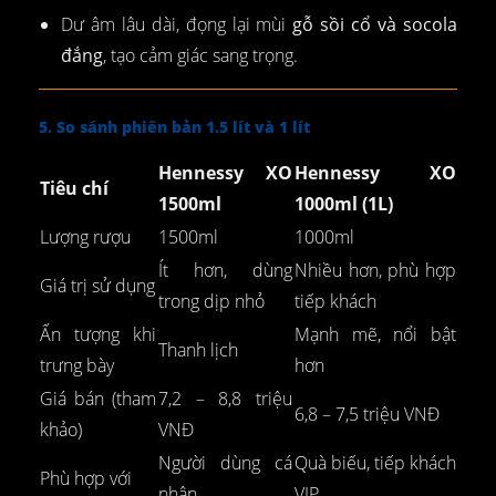
Dư âm lâu dài, đọng lại mùi
gỗ sồi cổ và socola
đắng
, tạo cảm giác sang trọng.
5. So sánh phiên bản 1.5 lít và 1 lít
Hennessy XO
Hennessy XO
Tiêu chí
1500ml
1000ml (1L)
Lượng rượu
1500ml
1000ml
Ít hơn, dùng
Nhiều hơn, phù hợp
Giá trị sử dụng
trong dịp nhỏ
tiếp khách
Ấn tượng khi
Mạnh mẽ, nổi bật
Thanh lịch
trưng bày
hơn
Giá bán (tham
7,2 – 8,8 triệu
6,8 – 7,5 triệu VNĐ
khảo)
VNĐ
Người dùng cá
Quà biếu, tiếp khách
Phù hợp với
nhân
VIP