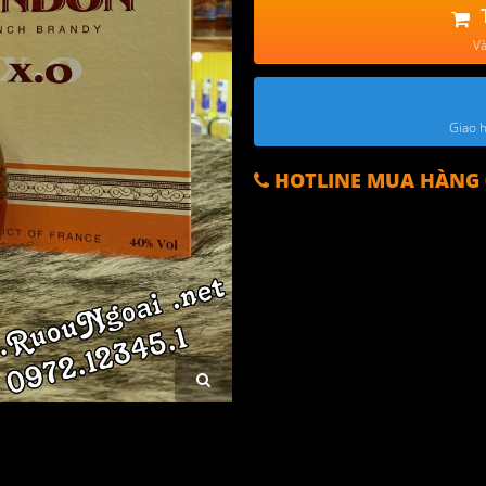
Và
Giao h
HOTLINE MUA HÀNG 0