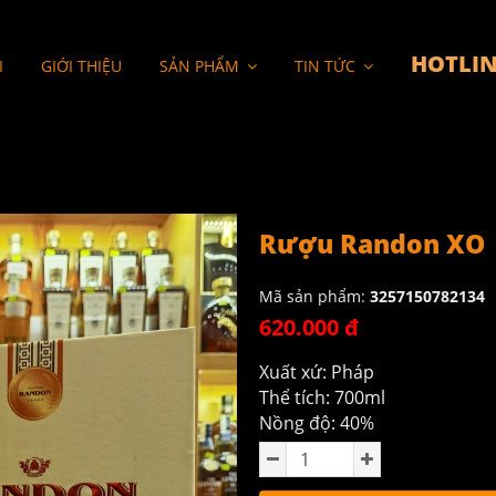
HOTLIN
I
GIỚI THIỆU
SẢN PHẨM
TIN TỨC
Rượu Randon XO
Mã sản phẩm:
3257150782134
620.000 đ
Xuất xứ: Pháp
Thể tích: 700ml
Nồng độ: 40%