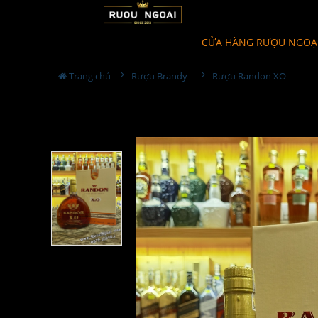
CỬA HÀNG RƯỢU NGOẠ
Trang chủ
Rượu Brandy
Rượu Randon XO