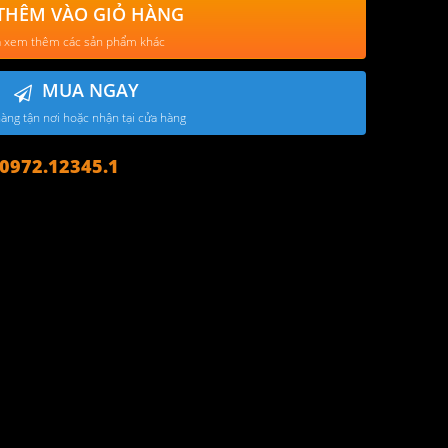
THÊM VÀO GIỎ HÀNG
 xem thêm các sản phẩm khác
MUA NGAY
àng tận nơi hoặc nhận tại cửa hàng
972.12345.1