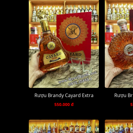
Rượu Brandy Cayard Extra
Rượu Br
550.000 đ
5