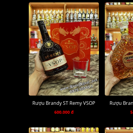
Rượu Brandy ST Remy VSOP
Rượu Bran
600.000 đ
5