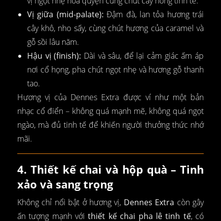
vị ngọt nhẹ hòa quyện cùng chút cay nồng tinh tế.
Vị giữa (mid-palate):
Đậm đà, lan tỏa hương trái
cây khô, nho sấy, cùng chút hương của caramel và
gỗ sồi lâu năm.
Hậu vị (finish):
Dài và sâu, để lại cảm giác ấm áp
nơi cổ họng, pha chút ngọt nhẹ và hương gỗ thanh
tao.
Hương vị của Dennes Extra được ví như một bản
nhạc cổ điển – không quá mạnh mẽ, không quá ngọt
ngào, mà đủ tinh tế để khiến người thưởng thức nhớ
mãi.
4. Thiết kế chai và hộp quà – Tinh
xảo và sang trọng
Không chỉ nổi bật ở hương vị,
Dennes Extra
còn gây
ấn tượng mạnh với
thiết kế chai pha lê tinh tế
, có