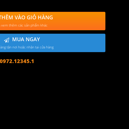
THÊM VÀO GIỎ HÀNG
 xem thêm các sản phẩm khác
MUA NGAY
àng tận nơi hoặc nhận tại cửa hàng
972.12345.1