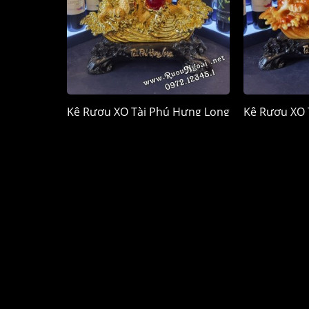
Kệ Rượu XO Tài Phú Hưng Long
Kệ Rượu XO 
- Rồng Xi Vàng
- Rồng
2.150.000 đ
2.
CỬA HÀNG RƯỢU NGOẠI
DANH 
Quận Tân Phú, TP. Hồ Chí Minh
Rượu Chi
HOTLINE mua hàng
Rượu Joh