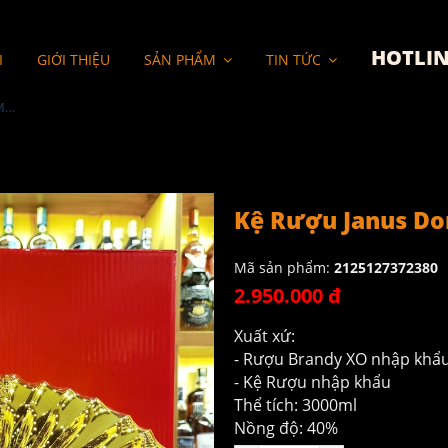
HOTLIN
I
GIỚI THIỆU
SẢN PHẨM
TIN TỨC
Kệ Rượu Janus Dor XO - Mèo Nhật 2023 3L
Kệ Rượu Janus Dor
Mã sản phẩm:
2125127372380
2.950.000 đ
Xuất xứ:
- Rượu Brandy XO nhập khẩ
- Kệ Rượu nhập khẩu
Thể tích: 3000ml
Nồng độ: 40%