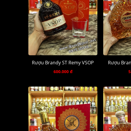
Rượu Brandy ST Remy VSOP
Rượu Bran
600.000 đ
5