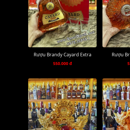
Rượu Brandy Cayard Extra
Rượu Br
550.000 đ
5