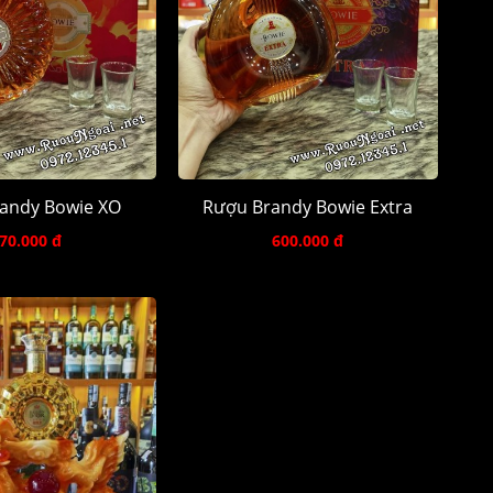
andy Bowie XO
Rượu Brandy Bowie Extra
70.000 đ
600.000 đ