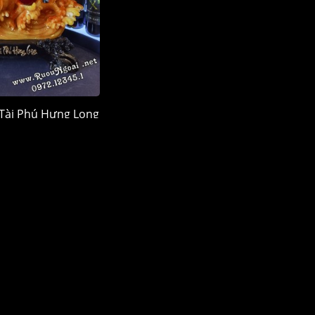
Tài Phú Hưng Long
 Vàng Giả Đá
150.000 đ
LÊN ĐẦU TRANG
MỤC RƯỢU
ĐỊA ĐIỂM
vas
nnie Walker