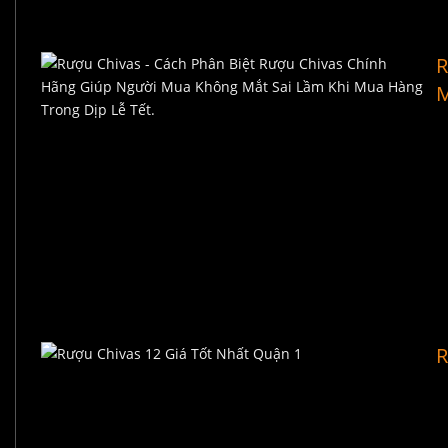
R
M
R