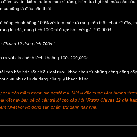
 điểm uy tín, kiểm tra tem mác rõ ràng, kiểm tra bọt khí, màu sắc của 
mua cũng là điều cần thiết.
 hàng chính hãng 100% với tem mác rõ ràng trên thân chai. Ở đây, m
rong khi đó, dung tích 1000ml được bán với giá 790.000đ.
 Chivas 12 dung tích 700ml
n ra với giá chênh lệch khoảng 100- 200,000đ.
ôi còn bày bán rất nhiều loại rượu khác nhau từ những dòng đẳng cấp
ó phục vụ nhu cầu đa dạng của quý khách hàng.
ky pha trộn mềm mượt vạn người mê. Mùi vị đặc trưng kèm hương thơm
 viết này bạn sẽ có câu trả lời cho câu hỏi
“Rượu Chivas 12 giá ba
iệm tuyệt vời với dòng sản phẩm trứ danh này nhé.