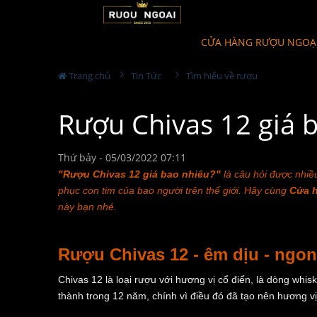
CỬA HÀNG RƯỢU NGOẠ
Trang chủ
Tin Tức
Tìm hiểu về rượu
Rượu Chivas 12 giá 
Thứ bảy - 05/03/2022 07:11
"
Rượu Chivas 12
giá bao nhiêu?"
là câu hỏi được nhi
phục con tim của bao người trên thế giới. Hãy cùng
Cửa h
này bạn nhé.
Rượu Chivas 12 - êm dịu - ngon 
Chivas 12 là loại rượu với hương vị cổ điển, là dòng whi
thành trong 12 năm, chính vì điều đó đã tạo nên hương vị 