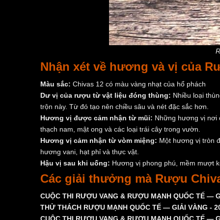
R
Nhận xét về hương và vị của R
Màu sắc:
Chivas 12 có màu vàng nhạt của hổ phách
Dư vị của rượu từ vật liệu đóng thùng:
Nhiều loại thù
trộn này. Từ đó tạo nên chiều sâu và nét đặc sắc hơn.
Hương vị được cảm nhận từ mũi:
Những hương vị nơi 
thạch nam, mật ong và các loại trái cây trong vườn.
Hương vị cảm nhận từ vòm miệng:
Một hương vị tròn đ
hương vani, hạt phỉ và thực vật.
Hậu vị sau khi uống:
Hương vị phong phú, mềm mượt ké
Các giải thưởng mà Rượu Chiva
CUỘC THI RƯỢU VANG & RƯỢU MẠNH QUỐC TẾ — GIẢ
THỬ THÁCH RƯỢU MẠNH QUỐC TẾ — GIẢI VÀNG - 2
CUỘC THI RƯỢU VANG & RƯỢU MẠNH QUỐC TẾ — GIẢ