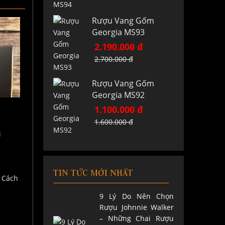
Rượu Vang Gốm
Georgia MS93
2.190.000 đ
2.700.000 đ
Rượu Vang Gốm
Georgia MS92
1.100.000 đ
1.600.000 đ
a
TIN TỨC MỚI NHẤT
9 Lý Do Nên Chọn
Rượu Johnnie Walker
o
– Những Chai Rượu