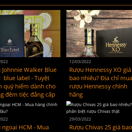
2022
12/03/2022
 Johnnie Walker Blue
Rượu Hennessy XO giá
 blue label - Tuyệt
bao nhiêu? Địa chỉ mu
 quý hiểm dành cho
rượu Hennessy chính
g đêm tiệc đẳng cấp
hãng
2022
29/03/2022
 ngoại HCM - Mua
Rượu Chivas 25 giá ba