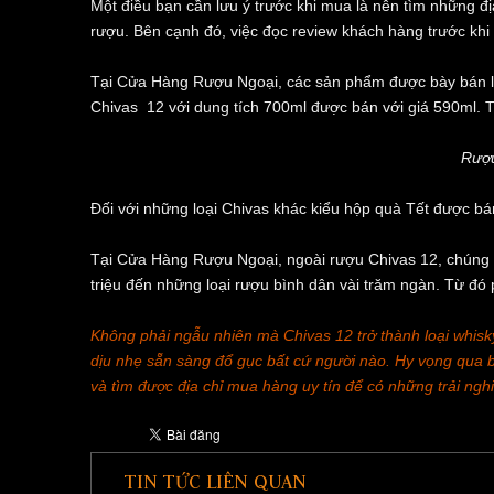
Một điều bạn cần lưu ý trước khi mua là nên tìm những địa
rượu. Bên cạnh đó, việc đọc review khách hàng trước khi 
Tại Cửa Hàng Rượu Ngoại, các sản phẩm được bày bán là
Chivas 12 với dung tích 700ml được bán với giá 590ml. T
Rượu
Đối với những loại Chivas khác kiểu hộp quà Tết được bá
Tại Cửa Hàng Rượu Ngoại, ngoài rượu Chivas 12, chúng t
triệu đến những loại rượu bình dân vài trăm ngàn. Từ đ
Không phải ngẫu nhiên mà Chivas 12 trở thành loại whis
dịu nhẹ sẵn sàng đổ gục bất cứ người nào. Hy vọng qua bài
và tìm được địa chỉ mua hàng uy tín để có những trải ngh
TIN TỨC LIÊN QUAN