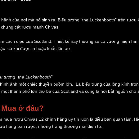
 hãnh của nơi mà nó sinh ra. Biểu tượng “the Luckenbooth” trên rượu 
i chưng cất rượu mạnh Chivas.
tim cách điệu của Scotland. Thiết kế này thường sẽ có vương miện hình 
oặc có khi được in hoặc khắc lên áo.
u tượng “the Luckenbooth”
 hình ảnh một chiếc thuyền buồm lớn. Là biểu trưng của lòng kính trọ
một thành phố lớn thứ ba của Scotland và cũng là nơi bắt nguồn cho 
? Mua ở đâu?
ểm mua rượu Chivas 12 chính hãng uy tín luôn là điều bạn quan tâm. H
 cửa hàng bán rượu, những trang thương mại điện tử.