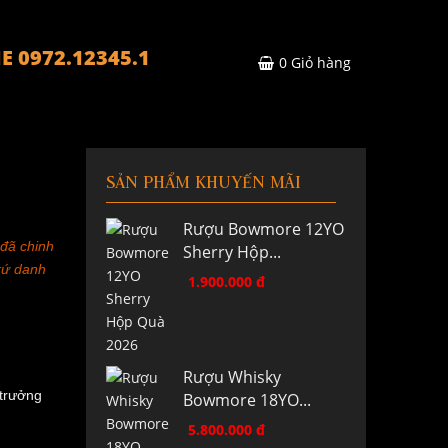
E 0972.12345.1
0
Giỏ hàng
SẢN PHẨM KHUYẾN MÃI
Rượu Bowmore 12YO
 đã chinh
Sherry Hộp...
trứ danh
1.900.000 đ
Rượu Whisky
 trưởng
Bowmore 18YO...
5.800.000 đ