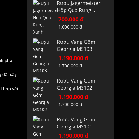
Rượu Jagermeister
Hộp Quà Rừng...
700.000 đ
1.000.000 đ
Rượu Vang Gốm
Georgia MS103
1.190.000 đ
nh pha
1.700.000 đ
 dã, cây
Rượu Vang Gốm
Georgia MS102
t hợp với
1.190.000 đ
1.700.000 đ
Rượu Vang Gốm
Georgia MS101
1.190.000 đ