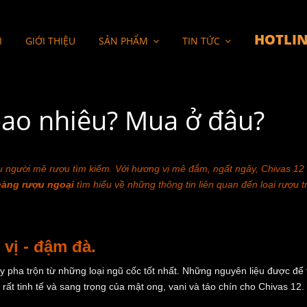
HOTLIN
I
GIỚI THIỆU
SẢN PHẨM
TIN TỨC
bao nhiêu? Mua ở đâu?
ều người mê rượu tìm kiếm. Với hương vị mê đắm, ngất ngây, Chivas 12
àng rượu ngoại
tìm hiểu về những thông tin liên quan đến loại rượu 
vị - đậm đà.
sky pha trộn từ những loại ngũ cốc tốt nhất. Những nguyên liệu được để
rất tinh tế và sang trọng của mật ong, vani và táo chín cho Chivas 12.