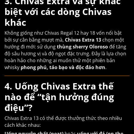
3. Chivas Extra và sự khác
biệt với các dòng Chivas
khác
Không giống như Chivas Regal 12 hay 18 vốn nổi bật
bởi sự cân bằng mượt mà,
Chivas Extra 13
chọn một
hướng đi mới: sử dụng
thùng sherry Oloroso
để tăng
độ sâu hương vị và độ ngọt đặc trưng. Đây là lựa chọn
hoàn hảo cho những ai muốn thử một phiên bản
whisky
phong phú, táo bạo và độc đáo hơn
.
4. Uống Chivas Extra thế
nào để “tận hưởng đúng
điệu”?
Chivas Extra 13 có thể được thưởng thức theo nhiều
cách khác nhau:
Uống nguyên chất (neat)
hoặc
uống với đá (on the