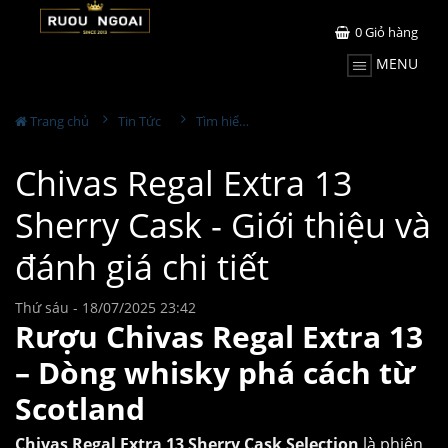
0
Giỏ hàng
MENU
Trang chủ
Tin Tức
Tìm hiểu về rượu
Chivas Regal Extra 13
Sherry Cask - Giới thiệu và
đánh giá chi tiết
Thứ sáu - 18/07/2025 23:42
Rượu Chivas Regal Extra 13
– Dòng whisky phá cách từ
Scotland
Chivas Regal Extra 13 Sherry Cask Selection
là phiên