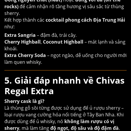
rocks)
để cảm nhận rõ tầng hương vị sâu sắc từ thùng
sherry.
Kết hợp thành các
cocktail phong cách Địa Trung Hải
như:
Extra Sangria
– đậm đà, trái cây.
Cherry Highball
,
Coconut Highball
– mát lạnh và sảng
khoái.
Extra Cherry Soda
– ngọt ngào, dễ uống cho người mới
làm quen whisky.
5. Giải đáp nhanh về Chivas
Regal Extra
Sherry cask là gì?
Là thùng gỗ sồi từng được sử dụng để ủ rượu sherry –
loại rượu vang cường hóa nổi tiếng ở Tây Ban Nha. Khi
được dùng để ủ whisky, nó
không làm rượu có vị
sherry
, mà làm tăng
độ ngọt, độ sâu và độ đậm đà
.