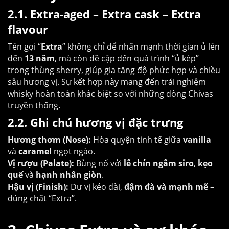
2.1. Extra-aged – Extra cask – Extra
flavour
Tên gọi “
Extra
” không chỉ để nhấn mạnh thời gian ủ lên
đến
13 năm
, mà còn đề cập đến quá trình “ủ kép”
trong thùng sherry, giúp gia tăng độ phức hợp và chiều
sâu hương vị. Sự kết hợp này mang đến trải nghiệm
whisky hoàn toàn khác biệt so với những dòng Chivas
truyền thống.
2.2. Ghi chú hương vị đặc trưng
Hương thơm (Nose):
Hòa quyện tinh tế giữa
vanilla
và
caramel
ngọt ngào.
Vị rượu (Palate):
Bùng nổ với
lê chín ngâm siro
,
kẹo
quế
và
hạnh nhân giòn
.
Hậu vị (Finish):
Dư vị kéo dài,
đậm đà và mạnh mẽ
–
đúng chất “Extra”.