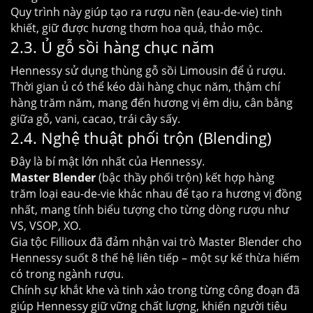
Quy trình này giúp tạo ra rượu nền (eau-de-vie) tinh
khiết, giữ được hương thơm hoa quả, thảo mộc.
2.3. Ủ gỗ sồi hàng chục năm
Hennessy sử dụng thùng gỗ sồi Limousin để ủ rượu.
Thời gian ủ có thể kéo dài hàng chục năm, thậm chí
hàng trăm năm, mang đến hương vị êm dịu, cân bằng
giữa gỗ, vani, cacao, trái cây sấy.
2.4. Nghệ thuật phối trộn (Blending)
Đây là bí mật lớn nhất của Hennessy.
Master Blender
(bậc thầy phối trộn) kết hợp hàng
trăm loại eau-de-vie khác nhau để tạo ra hương vị đồng
nhất, mang tính biểu tượng cho từng dòng rượu như
VS, VSOP, XO.
Gia tộc Fillioux đã đảm nhận vai trò Master Blender cho
Hennessy suốt 8 thế hệ liên tiếp – một sự kế thừa hiếm
có trong ngành rượu.
Chính sự khắt khe và tinh xảo trong từng công đoạn đã
giúp Hennessy giữ vững chất lượng, khiến người tiêu