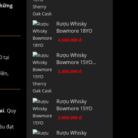
hững
Rượu Whisky
Bowmore 18YO
4.500.000 đ
Rượu Whisky
 tại
Bowmore 15YO...
3.300.000 đ
lên,
Rượu Whisky
Bowmore 15YO
ai
. Quy
2.800.000 đ
ều đạt
Rượu Whisky