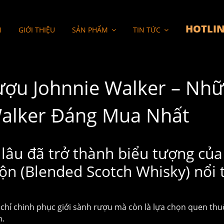
HOTLIN
I
GIỚI THIỆU
SẢN PHẨM
TIN TỨC
ượu Johnnie Walker – Nh
Walker Đáng Mua Nhất
lâu đã trở thành biểu tượng của
ộn (Blended Scotch Whisky) nổi 
 chỉ chinh phục giới sành rượu mà còn là lựa chọn quen thu
n.