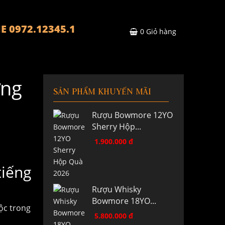
E 0972.12345.1
0
Giỏ hàng
ững
SẢN PHẨM KHUYẾN MÃI
Rượu Bowmore 12YO
Sherry Hộp...
1.900.000 đ
tiếng
Rượu Whisky
Bowmore 18YO...
ộc trong
5.800.000 đ