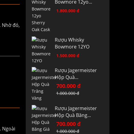
Bowmore 12yo...
1.800.000 đ
. Nhờ đó,
Rượu Whisky
Bowmore 12YO
1.500.000 đ
Rượu Jagermeister
Hộp Quà...
700.000 đ
1.000.000 đ
Rượu Jagermeister
Hộp Quà Băng...
700.000 đ
. Ngoài
1.000.000 đ