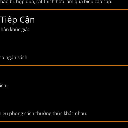
 bao bì, hộp quà, rất thích hợp làm quà biếu cao cấp.
 Tiếp Cận
hân khúc giá:
eo ngân sách.
ách:
nhiều phong cách thưởng thức khác nhau.