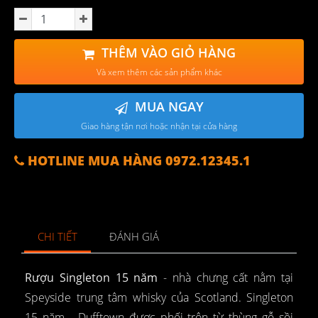
THÊM VÀO GIỎ HÀNG
Và xem thêm các sản phẩm khác
MUA NGAY
Giao hàng tận nơi hoặc nhận tại cửa hàng
HOTLINE MUA HÀNG 0972.12345.1
CHI TIẾT
ĐÁNH GIÁ
Rượu Singleton 15 năm
- nhà chưng cất nằm tại
Speyside trung tâm whisky của Scotland. Singleton
15 năm - Dufftown được phối trộn từ thùng gỗ sồi