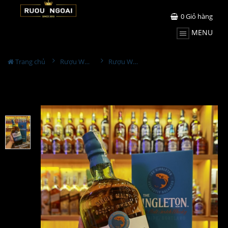
0
Giỏ hàng
MENU
Trang chủ
Rượu Whisky
Rượu Whisky Singleton 15 Năm