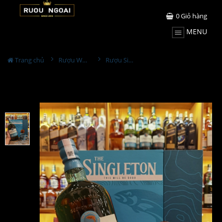
0
Giỏ hàng
MENU
Trang chủ
Rượu Whisky
Rượu Singleton 15YO Dufftown Hộp Quà 2023