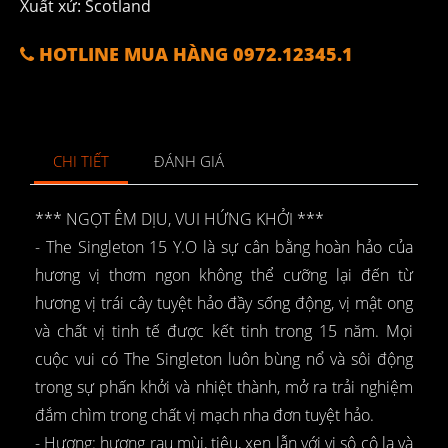
Xuất xứ: Scotland
HOTLINE MUA HÀNG 0972.12345.1
CHI TIẾT
ĐÁNH GIÁ
*** NGỌT ÊM DỊU, VUI HỨNG KHỞI ***
- The Singleton 15 Y.O là sự cân bằng hoàn hảo của
hương vị thơm ngon không thể cưỡng lại đến từ
hương vị trái cây tuyệt hảo đầy sống động, vị mật ong
và chất vị tinh tế được kết tinh trong 15 năm. Mọi
cuộc vui có The Singleton luôn bùng nổ và sôi động
trong sự phấn khởi và nhiệt thành, mở ra trải nghiệm
đắm chìm trong chất vị mạch nha đơn tuyệt hảo.
- Hương: hương rau mùi, tiêu, xen lẫn với vị sô cô la và