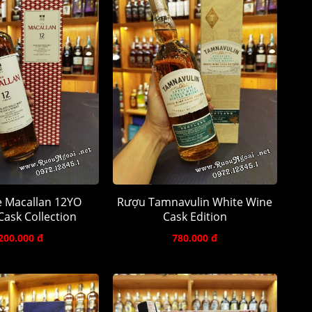
 Macallan 12YO
Rượu Tamnavulin White Wine
ask Collection
Cask Edition
200.000 đ
780.000 đ