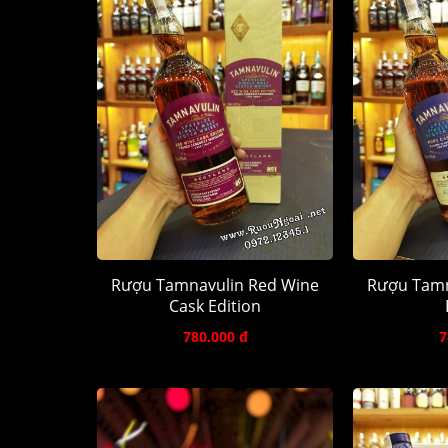
Rượu Tamnavulin Red Wine
Rượu Tamn
Cask Edition
780.000 đ
7