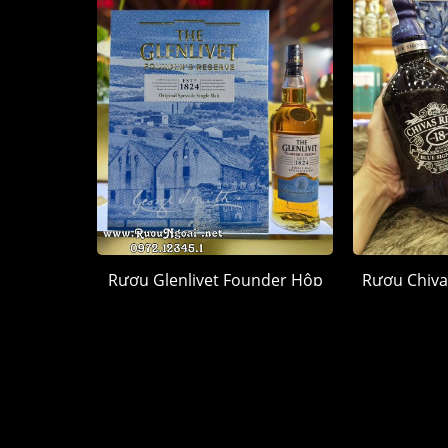
Rượu Glenlivet Founder Hộp
Rượu Chiva
Quà 2026
Hộp
1.250.000 đ
1.