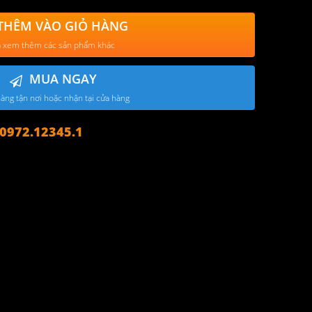
THÊM VÀO GIỎ HÀNG
 xem thêm các sản phẩm khác
MUA NGAY
àng tận nơi hoặc nhận tại cửa hàng
972.12345.1