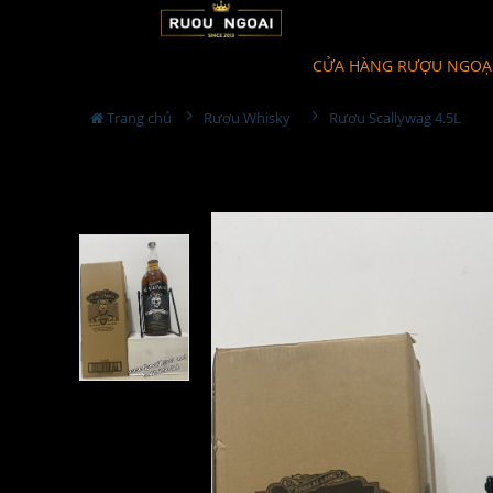
CỬA HÀNG RƯỢU NGOẠ
Trang chủ
Rượu Whisky
Rượu Scallywag 4.5L