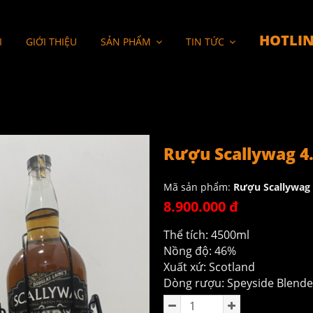
HOTLIN
I
GIỚI THIỆU
SẢN PHẨM
TIN TỨC
Rượu Scallywag 4
Mã sản phẩm:
Rượu Scallywag 
8.900.000 đ
Thể tích: 4500ml
Nồng độ: 46%
Xuất xứ: Scotland
Dòng rượu: Speyside Blende