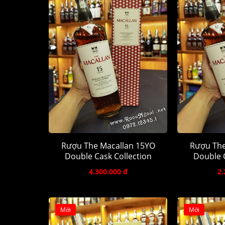
Rượu The Macallan 15YO
Rượu The
Double Cask Collection
Double C
4.300.000 đ
2.
Mới
Mới