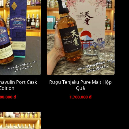
avulin Port Cask
Rượu Tenjaku Pure Malt Hộp
Edition
Quà
80.000 đ
1.700.000 đ