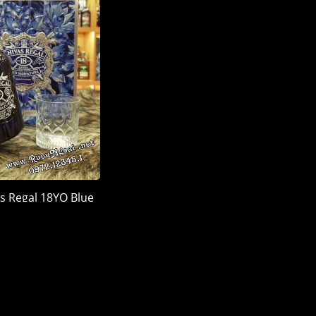
s Regal 18YO Blue
 Quà 2026
900.000 đ
LÊN ĐẦU TRANG