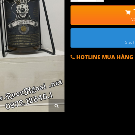
Và
Giao h
HOTLINE MUA HÀNG 0