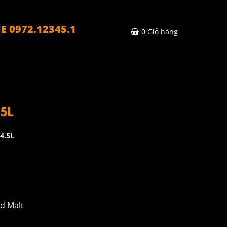
E 0972.12345.1
0
Giỏ hàng
.5L
4.5L
d Malt