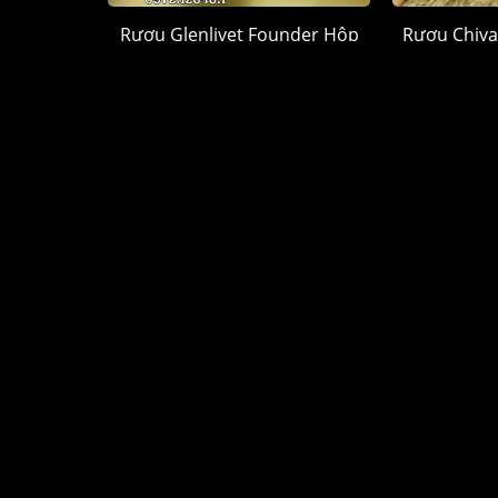
Rượu Glenlivet Founder Hộp
Rượu Chiva
Quà 2026
Hộp
1.250.000 đ
1.
CỬA HÀNG RƯỢU NGOẠI
DANH 
Quận Tân Phú, TP. Hồ Chí Minh
Rượu Chi
HOTLINE mua hàng
Rượu Joh
0972.12345.1
Rượu Mac
www.ruoungoai.net
Rượu Hen
Rượu ngoại chính hãng tại HCM
Rượu Me
Top 10 Cửa hàng rượu ngoại HCM
Rượu Pho
Cửa hàng Rượu ngoại Đồng Tháp