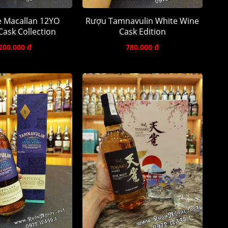
 Macallan 12YO
Rượu Tamnavulin White Wine
ask Collection
Cask Edition
200.000 đ
780.000 đ