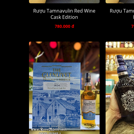
Rượu Tamnavulin Red Wine
Rượu Tamn
Cask Edition
780.000 đ
7