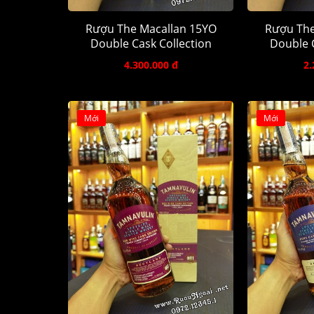
Rượu The Macallan 15YO
Rượu The
Double Cask Collection
Double C
4.300.000 đ
2.
Mới
Mới