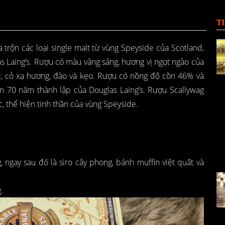
T
trộn các loại single malt từ vùng Speyside của Scotland,
s Laing’s. Rượu có màu vàng sáng, hương vị ngọt ngào của
vị, cỏ xạ hương, đào và kẹo. Rượu có nồng độ cồn 46% và
m 70 năm thành lập của Douglas Laing’s. Rượu Scallywag
c, thể hiện tinh thần của vùng Speyside.
 ngay sau đó là siro cây phong, bánh muffin việt quất và
.