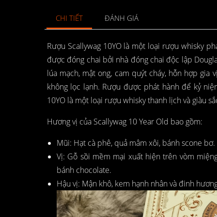
CHI TIẾT
ĐÁNH GIÁ
Rượu Scallywag 10YO là một loại rượu whisky pha 
được đóng chai bởi nhà đóng chai độc lập Dougla
lúa mạch, mật ong, cam quýt cháy, hỗn hợp gia 
không lọc lạnh. Rượu được phát hành để kỷ niệ
10YO là một loại rượu whisky thanh lịch và giàu sắ
Hương vị của Scallywag 10 Year Old bao gồm:
Mũi: Hạt cà phê, quả mâm xôi, bánh scone bơ.
Vị: Gỗ sồi mềm mại xuất hiện trên vòm miệng,
bánh chocolate.
Hậu vị: Mận khô, kem hạnh nhân và đinh hương