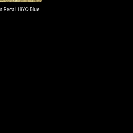
s Regal 18YO Blue
 Quà 2026
900.000 đ
LÊN ĐẦU TRANG
MỤC RƯỢU
ĐỊA ĐIỂM
vas
nnie Walker
allan
nessy
ukow
ng Thủy