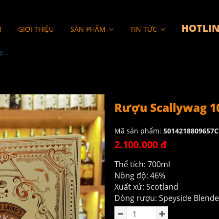
HOTLIN
I
GIỚI THIỆU
SẢN PHẨM
TIN TỨC
Rượu Scallywag 10YO Hộp Quà
Rượu Scallywag 1
Mã sản phẩm:
5014218809657C
2.100.000 đ
Thể tích: 700ml
Nồng độ: 46%
Xuất xứ: Scotland
Dòng rượu: Speyside Blende