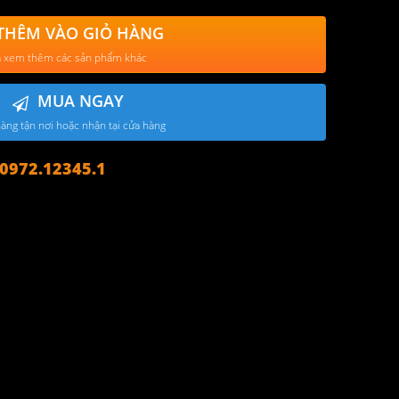
THÊM VÀO GIỎ HÀNG
 xem thêm các sản phẩm khác
MUA NGAY
àng tận nơi hoặc nhận tại cửa hàng
972.12345.1