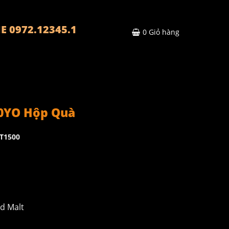
E 0972.12345.1
0
Giỏ hàng
0YO Hộp Quà
T1500
d Malt