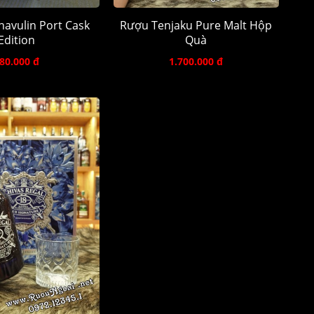
avulin Port Cask
Rượu Tenjaku Pure Malt Hộp
Edition
Quà
80.000 đ
1.700.000 đ