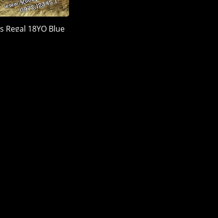
s Regal 18YO Blue
 Quà 2026
900.000 đ
LÊN ĐẦU TRANG
MỤC RƯỢU
ĐỊA ĐIỂM
vas
nnie Walker
allan
nessy
ukow