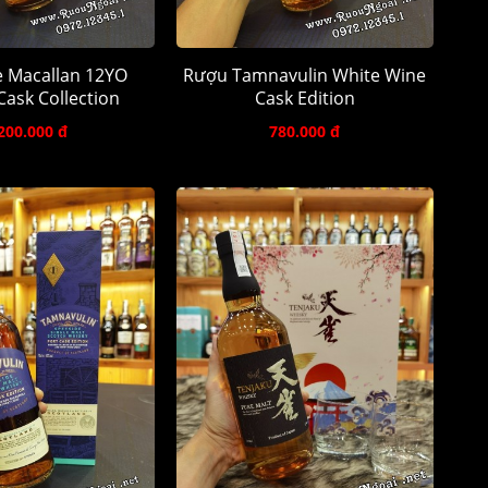
 Macallan 12YO
Rượu Tamnavulin White Wine
ask Collection
Cask Edition
200.000 đ
780.000 đ