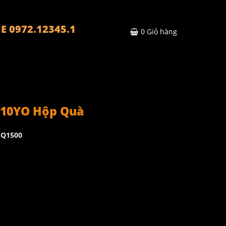
E 0972.12345.1
0
Giỏ hàng
 10YO Hộp Quà
HQ1500