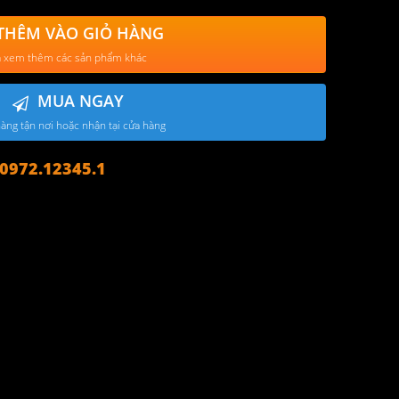
THÊM VÀO GIỎ HÀNG
 xem thêm các sản phẩm khác
MUA NGAY
àng tận nơi hoặc nhận tại cửa hàng
972.12345.1