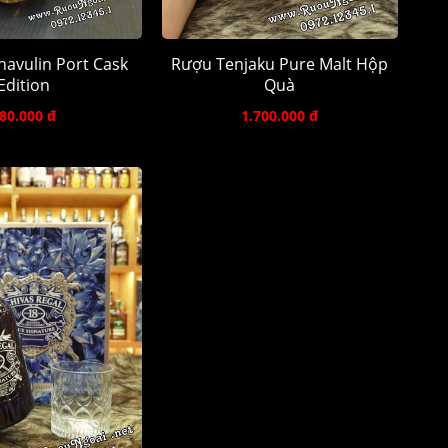
avulin Port Cask
Rượu Tenjaku Pure Malt Hộp
Edition
Quà
80.000 đ
1.700.000 đ