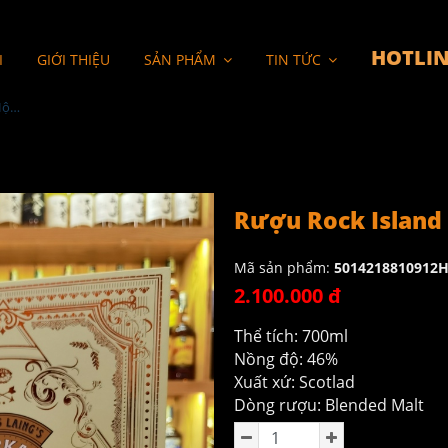
HOTLIN
I
GIỚI THIỆU
SẢN PHẨM
TIN TỨC
Rượu Rock Island 10YO Hộp Quà
Rượu Rock Island
Mã sản phẩm:
5014218810912
2.100.000 đ
Thể tích: 700ml
Nồng độ: 46%
Xuất xứ: Scotlad
Dòng rượu: Blended Malt