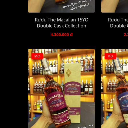
Rượu The Macallan 15YO
Rượu The
Double Cask Collection
Double C
4.300.000 đ
2.
Mới
Mới