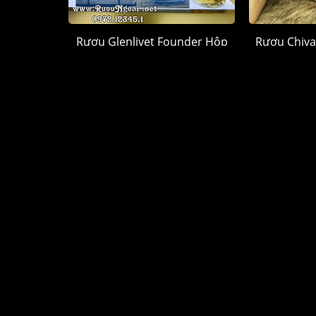
Rượu Glenlivet Founder Hộp
Rượu Chiva
Quà 2026
Hộp
1.250.000 đ
1.
CỬA HÀNG RƯỢU NGOẠI
DANH 
Quận Tân Phú, TP. Hồ Chí Minh
Rượu Chi
HOTLINE mua hàng
Rượu Joh
0972.12345.1
Rượu Mac
www.ruoungoai.net
Rượu Hen
Rượu ngoại chính hãng tại HCM
Rượu Me