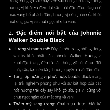
trong thùng gỗ sồi cháy sém sâu hơn, giúp tăng cường
hương vị khói và đem lại sắc thái độc đáo. Rượu có
màu vàng hổ phách đậm, hương vị nồng nàn của khói,
mật ong, gia vị và chút ngọt nhẹ từ vani.
2.
Đặc điểm nổi bật của Johnnie
Walker Double Black
Hương vị mạnh mẽ:
Đây là một trong những dòng
whisky khói nhất của Johnnie Walker. Hương vị
khói đặc trưng đến từ các thùng gỗ sồi được đốt
cháy sâu, tạo nên tầng hương quyến rũ và đậm đà.
Tầng lớp hương vị phức hợp:
Double Black mang
lại trải nghiệm phong phú với sự kết hợp của các
nốt hương trái cây sấy khô, gỗ sồi, gia vị, cùng với
chút ngọt ngào của mật ong và vani.
Thẩm mỹ sang trọng:
Chai rượu được thiết kế