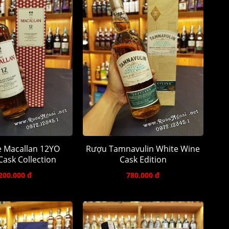
 Macallan 12YO
Rượu Tamnavulin White Wine
ask Collection
Cask Edition
200.000 đ
780.000 đ