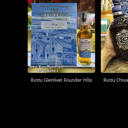
Rượu Glenlivet Founder Hộp
Rượu Chiva
Quà 2026
Hộp
1.250.000 đ
1.