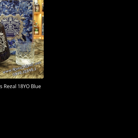
s Regal 18YO Blue
 Quà 2026
900.000 đ
LÊN ĐẦU TRANG