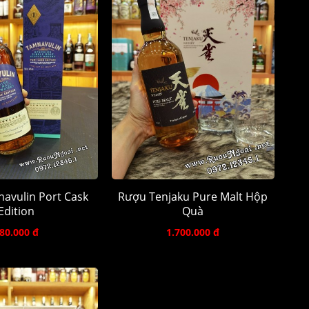
avulin Port Cask
Rượu Tenjaku Pure Malt Hộp
Edition
Quà
80.000 đ
1.700.000 đ