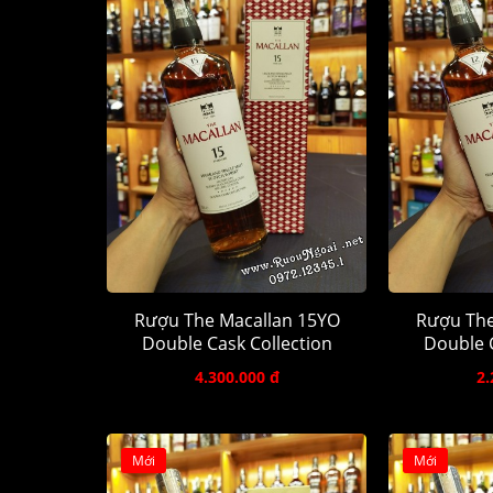
Rượu The Macallan 15YO
Rượu The
Double Cask Collection
Double C
4.300.000 đ
2.
Mới
Mới