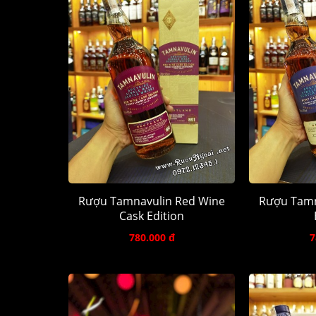
Rượu Tamnavulin Red Wine
Rượu Tamn
Cask Edition
780.000 đ
7