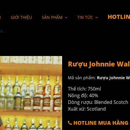
HOTLIN
I
GIỚI THIỆU
SẢN PHẨM
TIN TỨC
Rượu Johnnie Walker Black Label icon 2023
Rượu Johnnie Walk
Mã sản phẩm:
Rượu Johnnie Wa
Thể tích: 750ml
Nồng độ: 40%
Dòng rượu: Blended Scotch
Xuất xứ: Scotland
HOTLINE MUA HÀNG 0