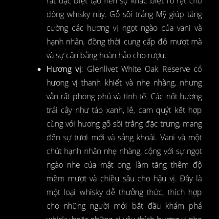
rất đặc biệt tạo nên sự khác biệt rõ rệt cho
dòng whisky này. Gỗ sồi trắng Mỹ giúp tăng
cường các hương vị ngọt ngào của vani và
hạnh nhân, đồng thời cung cấp độ mượt mà
và sự cân bằng hoàn hảo cho rượu.
Hương vị
: Glenlivet White Oak Reserve có
hương vị thanh khiết và nhẹ nhàng, nhưng
vẫn rất phong phú và tinh tế. Các nốt hương
trái cây như táo xanh, lê, cam quýt kết hợp
cùng với hương gỗ sồi trắng đặc trưng, mang
đến sự tươi mới và sảng khoái. Vani và một
chút hạnh nhân nhẹ nhàng, cộng với sự ngọt
ngào nhẹ của mật ong, làm tăng thêm độ
mềm mượt và chiều sâu cho hậu vị. Đây là
một loại whisky dễ thưởng thức, thích hợp
cho những người mới bắt đầu khám phá