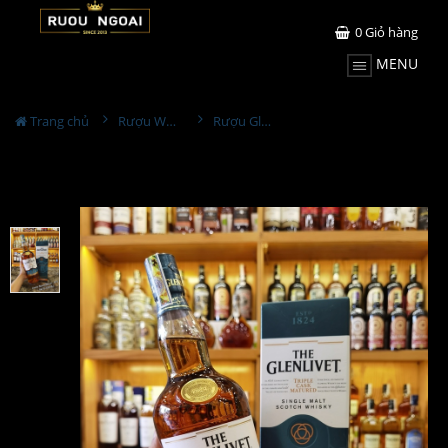
0
Giỏ hàng
MENU
Trang chủ
Rượu Whisky
Rượu Glenlivet White Oak Reserve 1L