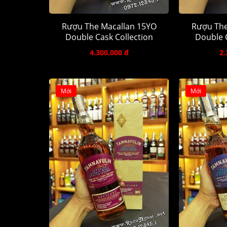
Rượu The Macallan 15YO
Rượu The
Double Cask Collection
Double C
4.300.000 đ
2.
Mới
Mới