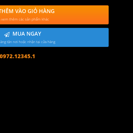
THÊM VÀO GIỎ HÀNG
 xem thêm các sản phẩm khác
MUA NGAY
àng tận nơi hoặc nhận tại cửa hàng
972.12345.1