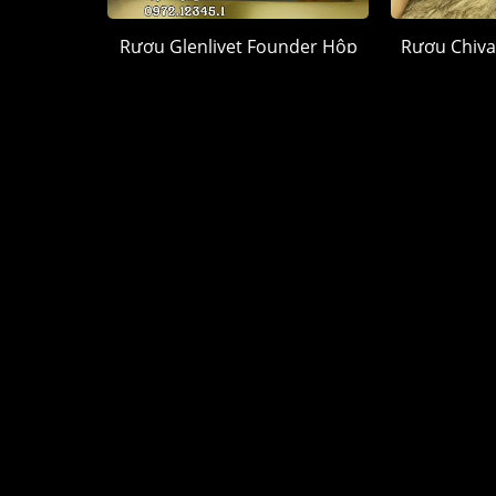
Rượu Glenlivet Founder Hộp
Rượu Chiva
Quà 2026
Hộp
1.250.000 đ
1.
CỬA HÀNG RƯỢU NGOẠI
DANH 
Quận Tân Phú, TP. Hồ Chí Minh
Rượu Chi
HOTLINE mua hàng
Rượu Joh
0972.12345.1
Rượu Mac
www.ruoungoai.net
Rượu Hen
Rượu ngoại chính hãng tại HCM
Rượu Me
Top 10 Cửa hàng rượu ngoại HCM
Rượu Pho