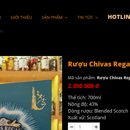
HOTLIN
I
GIỚI THIỆU
SẢN PHẨM
TIN TỨC
Rượu Chivas Regal 18YO Mizunara Hộp Quà 2024
Rượu Chivas Rega
Mã sản phẩm:
Rượu Chivas Re
2.350.000 đ
Thể tích: 700ml
Nồng độ: 43%
Dòng rượu: Blended Scotch
Xuất xứ: Scotland