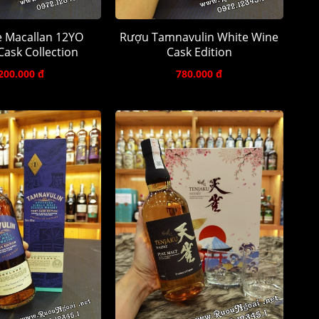
 Macallan 12YO
Rượu Tamnavulin White Wine
ask Collection
Cask Edition
200.000 đ
780.000 đ