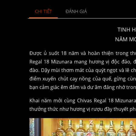
CHI TIẾT
ĐÁNH GIÁ
TINH 
NĂM MỚ
Được ủ suốt 18 năm và hoàn thiện trong th
Regal 18 Mizunara mang hương vị độc đáo, đ
đào. Dậy mùi thơm mát của quýt ngọt và lê ch
điểm xuyến chút cay nồng của quế, gừng cùng 
bạn cảm giác êm đắm và dư âm đáng nhớ trong
Khai năm mới cùng Chivas Regal 18 Mizunar
thưởng thức như hương vị rượu đầy thuyết ph