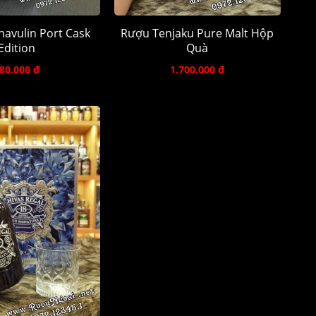
avulin Port Cask
Rượu Tenjaku Pure Malt Hộp
Edition
Quà
80.000 đ
1.700.000 đ