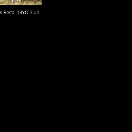
s Regal 18YO Blue
 Quà 2026
900.000 đ
LÊN ĐẦU TRANG
MỤC RƯỢU
ĐỊA ĐIỂM
vas
nnie Walker
allan
nessy
ukow
ng Thủy