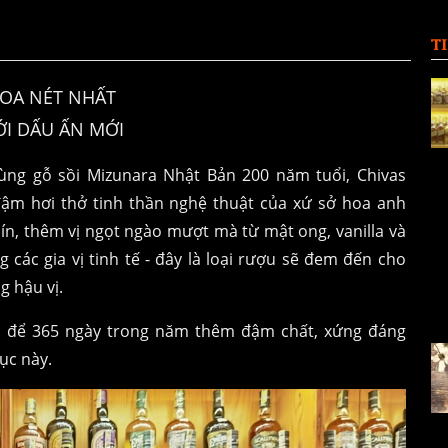
T
HOA NÉT NHẤT
I DẤU ẤN MỚI
ùng gỗ sồi Mizunara Nhật Bản 200 năm tuổi, Chivas
ậm hơi thở tinh thần nghệ thuật của xứ sở hoa anh
ín, thêm vị ngọt ngào mượt mà từ mật ong, vanilla và
các gia vị tinh tế - đây là loại rượu sẽ đem đến cho
 hậu vị.
a để 365 ngày trong năm thêm đậm chất, xứng đáng
ục này.