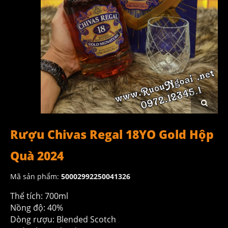
Rượu Chivas Regal 18YO Gold Hộp
Quà 2024
Mã sản phẩm:
50002992250041326
Thể tích: 700ml
Nồng độ: 40%
Dòng rượu: Blended Scotch