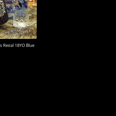
s Regal 18YO Blue
 Quà 2026
900.000 đ
LÊN ĐẦU TRANG
MỤC RƯỢU
ĐỊA ĐIỂM
vas