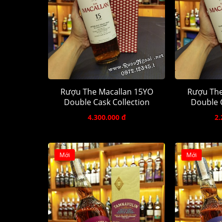
Rượu The Macallan 15YO
Rượu The
Double Cask Collection
Double C
4.300.000 đ
2.
Mới
Mới