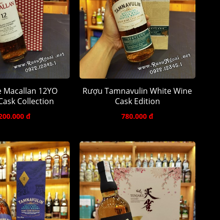
 Macallan 12YO
Rượu Tamnavulin White Wine
ask Collection
Cask Edition
200.000 đ
780.000 đ