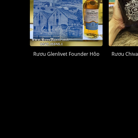
Rượu Glenlivet Founder Hộp
Rượu Chiva
Quà 2026
Hộp
1.250.000 đ
1.
CỬA HÀNG RƯỢU NGOẠI
DANH 
Quận Tân Phú, TP. Hồ Chí Minh
Rượu Chi
HOTLINE mua hàng