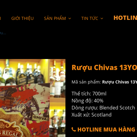
HOTLIN
I
GIỚI THIỆU
SẢN PHẨM
TIN TỨC
Rượu Chivas 13YO Hộp Quà 2023
Rượu Chivas 13YO
Mã sản phẩm:
Rượu Chivas 13
Thể tích: 700ml
Nồng độ: 40%
Dòng rượu: Blended Scotch
Xuất xứ: Scotland
HOTLINE MUA HÀNG 0