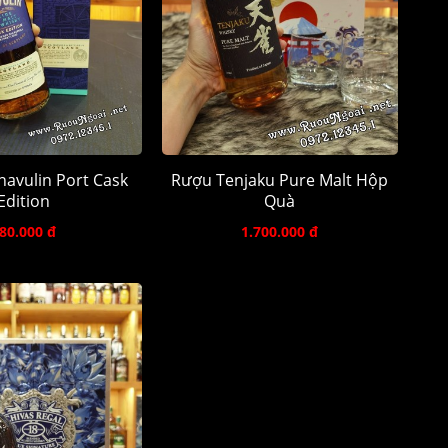
avulin Port Cask
Rượu Tenjaku Pure Malt Hộp
Edition
Quà
80.000 đ
1.700.000 đ