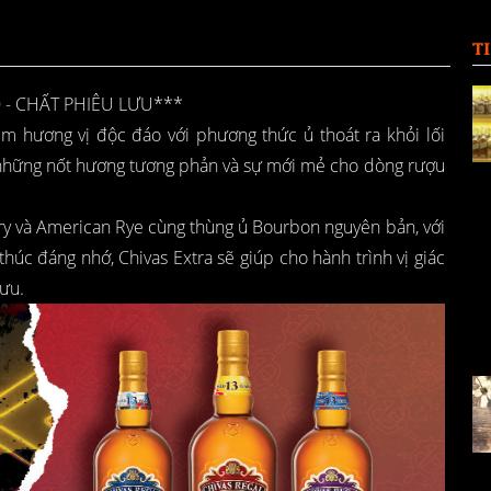
T
 - CHẤT PHIÊU LƯU***
ệm hương vị độc đáo với phương thức ủ thoát ra khỏi lối
 những nốt hương tương phản và sự mới mẻ cho dòng rượu
rrry và American Rye cùng thùng ủ Bourbon nguyên bản, với
húc đáng nhớ, Chivas Extra sẽ giúp cho hành trình vị giác
ưu.