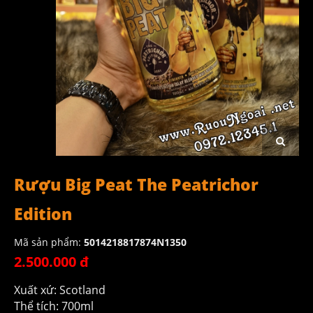
Rượu Big Peat The Peatrichor
Edition
Mã sản phẩm:
5014218817874N1350
2.500.000 đ
Xuất xứ: Scotland
Thể tích: 700ml