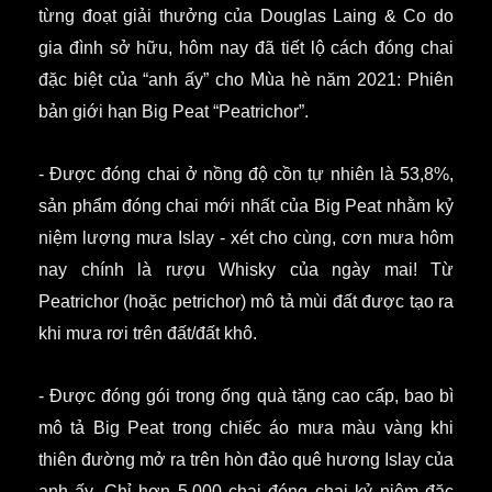
từng đoạt giải thưởng của Douglas Laing & Co do
gia đình sở hữu, hôm nay đã tiết lộ cách đóng chai
đặc biệt của “anh ấy” cho Mùa hè năm 2021: Phiên
bản giới hạn Big Peat “Peatrichor”.
- Được đóng chai ở nồng độ cồn tự nhiên là 53,8%,
sản phẩm đóng chai mới nhất của Big Peat nhằm kỷ
niệm lượng mưa Islay - xét cho cùng, cơn mưa hôm
nay chính là rượu Whisky của ngày mai!
Từ
Peatrichor (hoặc petrichor) mô tả mùi đất được tạo ra
khi mưa rơi trên đất/đất khô.
- Được đóng gói trong ống quà tặng cao cấp, bao bì
mô tả Big Peat trong chiếc áo mưa màu vàng khi
thiên đường mở ra trên hòn đảo quê hương Islay của
anh ấy.
Chỉ hơn 5.000 chai đóng chai kỷ niệm đặc