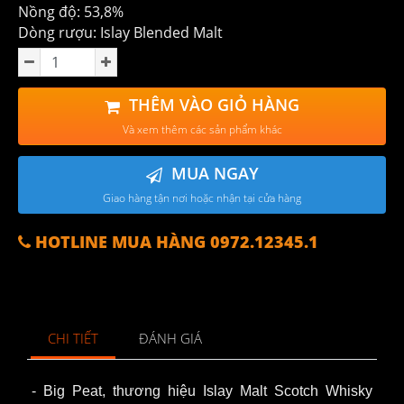
Nồng độ: 53,8%
Dòng rượu: Islay Blended Malt
THÊM VÀO GIỎ HÀNG
Và xem thêm các sản phẩm khác
MUA NGAY
Giao hàng tận nơi hoặc nhận tại cửa hàng
HOTLINE MUA HÀNG 0972.12345.1
CHI TIẾT
ĐÁNH GIÁ
- Big Peat, thương hiệu Islay Malt Scotch Whisky