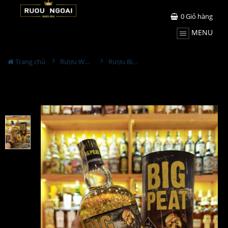
0
Giỏ hàng
MENU
Trang chủ
Rượu Whisky
Rượu Big Peat The Peatrichor Edition