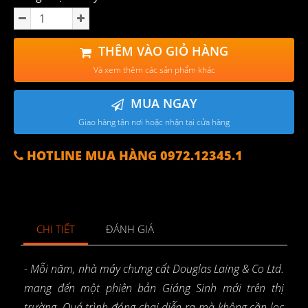
THÊM VÀO GIỎ HÀNG
Và xem thêm các sản phẩm khác
MUA NGAY
Giao hàng tận nơi hoặc nhận tại cửa hàng
HOTLINE MUA HÀNG 0972.12345.1
CHI TIẾT
ĐÁNH GIÁ
- Mỗi năm, nhà máy chưng cất Douglas Laing & Co Ltd.
mang đến một phiên bản Giáng Sinh mới trên thị
trường. Quá trình đóng chai diễn ra mà không cần lọc