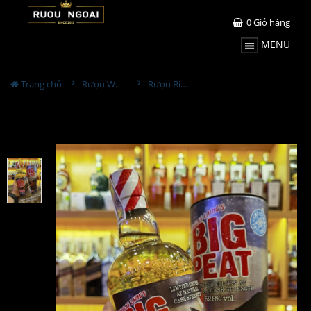
0
Giỏ hàng
MENU
Trang chủ
Rượu Whisky
Rượu Big Peat Christmas Edition