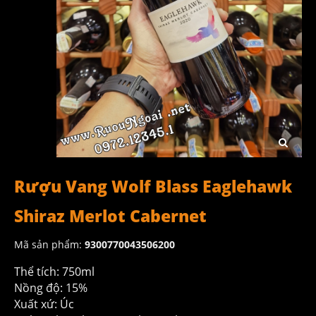
Rượu Vang Wolf Blass Eaglehawk
Shiraz Merlot Cabernet
Mã sản phẩm:
9300770043506200
Thể tích: 750ml
Nồng độ: 15%
Xuất xứ: Úc