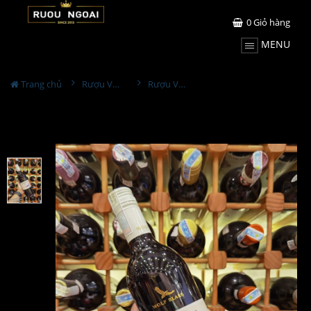
0
Giỏ hàng
MENU
Trang chủ
Rượu Vang
Rượu Vang Wolf Blass Eaglehawk Shiraz Merlot Cabernet