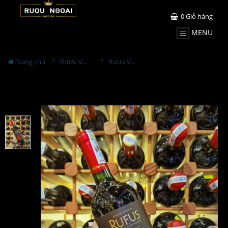
0
Giỏ hàng
MENU
Trang chủ
Rượu Vang
Rượu Vang Undurraga Rufus Cabernet Sauvignon