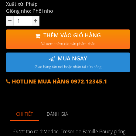
Xuất xứ: Pháp
Giống nho: Phối nho
THÊM VÀO GIỎ HÀNG
Và xem thêm các sản phẩm khác
MUA NGAY
Giao hàng tận nơi hoặc nhận tại cửa hàng
HOTLINE MUA HÀNG 0972.12345.1
CHI TIẾT
ĐÁNH GIÁ
- Được tạo ra ở Medoc, Tresor de Famille Bouey giống