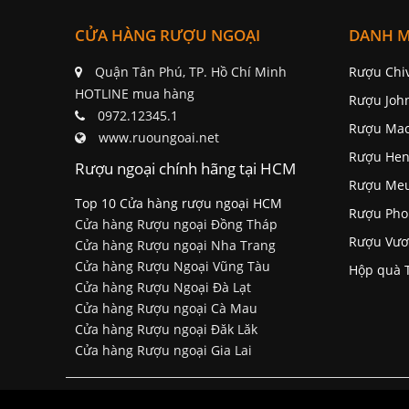
CỬA HÀNG RƯỢU NGOẠI
DANH 
Quận Tân Phú, TP. Hồ Chí Minh
Rượu Chi
HOTLINE mua hàng
Rượu Joh
0972.12345.1
Rượu Mac
www.ruoungoai.net
Rượu Hen
Rượu ngoại chính hãng tại HCM
Rượu Me
Top 10 Cửa hàng rượu ngoại HCM
Rượu Pho
Cửa hàng Rượu ngoại Đồng Tháp
Rượu Vươ
Cửa hàng Rượu ngoại Nha Trang
Cửa hàng Rượu Ngoại Vũng Tàu
Hộp quà 
Cửa hàng Rượu Ngoại Đà Lạt
Cửa hàng Rượu ngoại Cà Mau
Cửa hàng Rượu ngoại Đăk Lăk
Cửa hàng Rượu ngoại Gia Lai
Tuân thủ Nghị định số 185/2013/NĐ-CP của Ch