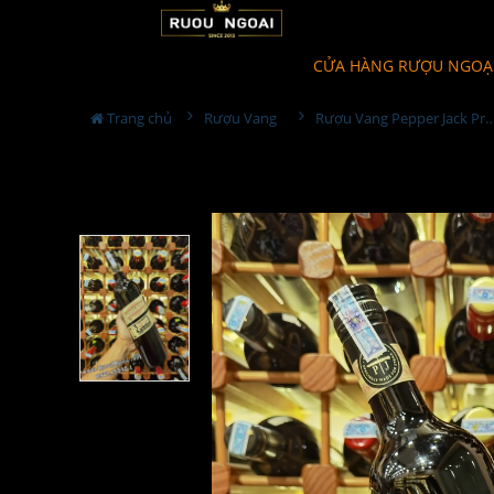
CỬA HÀNG RƯỢU NGOẠ
Trang chủ
Rượu Vang
Rượu Vang Pepper Jack Premium Cut Caber