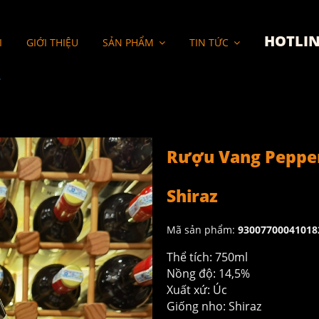
HOTLIN
I
GIỚI THIỆU
SẢN PHẨM
TIN TỨC
net Shiraz
Rượu Vang Pepper
Shiraz
Mã sản phẩm:
93007700041018
Thể tích: 750ml
Nồng độ: 14,5%
Xuất xứ: Úc
Giống nho: Shiraz