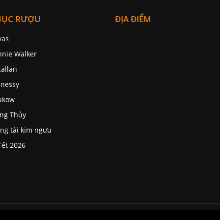
MỤC RƯỢU
ĐỊA ĐIỂM
vas
nnie Walker
allan
nessy
ukow
ng Thủy
ng tài kim ngưu
Tết 2026
ính phủ và luật quảng cáo số 16/2012/QH13 về kinh doanh 