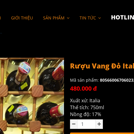
HOTLIN
I
GIỚI THIỆU
SẢN PHẨM
TIN TỨC
ỏ Italia Tolucci Primitivo
Rượu Vang Đỏ Ital
Mã sản phẩm:
80566006706023
480.000 đ
Xuất xứ: Italia
Thể tích: 750ml
Nồng độ: 17%