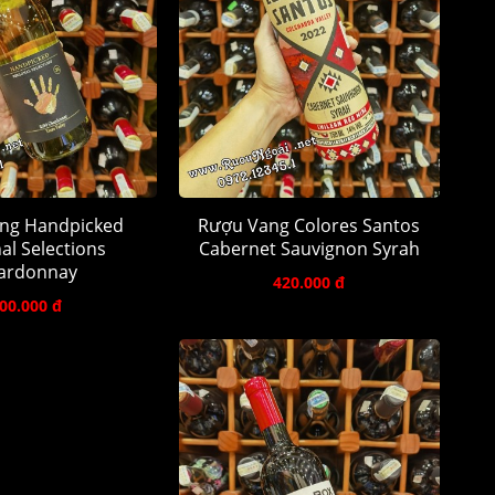
ng Handpicked
Rượu Vang Colores Santos
al Selections
Cabernet Sauvignon Syrah
ardonnay
420.000 đ
00.000 đ