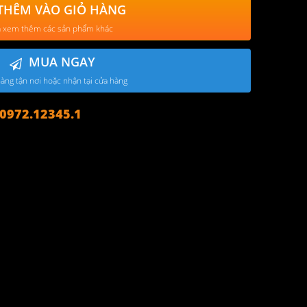
THÊM VÀO GIỎ HÀNG
 xem thêm các sản phẩm khác
MUA NGAY
àng tận nơi hoặc nhận tại cửa hàng
972.12345.1