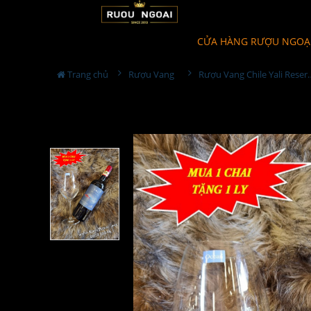
CỬA HÀNG RƯỢU NGOẠ
Trang chủ
Rượu Vang
Rượu Vang Chile Yali Re