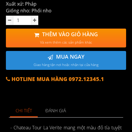
Xuất xứ: Pháp
Giống nho: Phối nho
THÊM VÀO GIỎ HÀNG
Và xem thêm các sản phẩm khác
MUA NGAY
Giao hàng tận nơi hoặc nhận tại cửa hàng
HOTLINE MUA HÀNG 0972.12345.1
CHI TIẾT
ĐÁNH GIÁ
- Chateau Tour La Verite mang một màu đỏ tía tuyệt