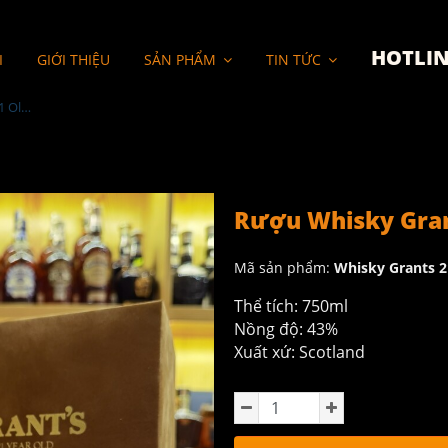
HOTLIN
I
GIỚI THIỆU
SẢN PHẨM
TIN TỨC
Rượu Whisky Grants 21 Old Year
Rượu Whisky Gran
Mã sản phẩm:
Whisky Grants 2
Thể tích: 750ml
Nồng độ: 43%
Xuất xứ: Scotland