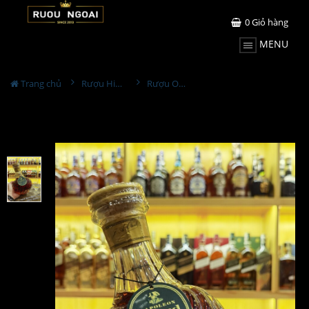
0
Giỏ hàng
MENU
Trang chủ
Rượu Hiếm - Cũ
Rượu Otard Napoleon Phale