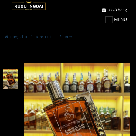
0
Giỏ hàng
MENU
Trang chủ
Rượu Hiếm - Cũ
Rượu Courreges XO