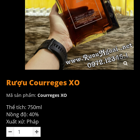
Rượu Courreges XO
Mã sản phẩm:
Courreges XO
Thể tích: 750ml
Nồng độ: 40%
Xuất xứ: Pháp