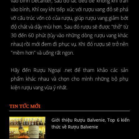
vào bình Decanter, sau đó lắc đều để không khí tràn
vào bình, Khí oxy khi tiếp xúc với rượu vang đỏ sẽ phá
vỡ cấu trúc vốn có của rượu, giúp rượu vang giảm bớt
độ chát và dậy mùi hơn. Sau đó rượu sẽ được "thở" từ
30 đến 60 phút (tùy vào những dòng rượu vang khác
nhau) rồi mới đem đi phục vụ. Khi đó rượu sẽ trở nên
"mềm hơn" và uống rất ngon.
Hãy đến Rượu Ngoại .net để tham khảo các sản
phẩm khác nhau và chọn cho mình những bộ phụ
kiện rượu vang vừa ý nhất.
TIN TỨC MỚI
Giới thiệu Rượu Balvenie, Top 6 kiến
thức về Rượu Balvenie