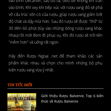
vào bình Decanter, sau đó lắc đều để không khí tràn
vào bình, Khí oxy khi tiếp xúc với rượu vang đỏ sẽ phá
vỡ cấu trúc vốn có của rượu, giúp rượu vang giảm bớt
độ chát và dậy mùi hơn. Sau đó rượu sẽ được "thở" từ
30 đến 60 phút (tùy vào những dòng rượu vang khác
nhau) rồi mới đem đi phục vụ. Khi đó rượu sẽ trở nên
"mềm hơn" và uống rất ngon.
Hãy đến Rượu Ngoại .net để tham khảo các sản
phẩm khác nhau và chọn cho mình những bộ phụ
kiện rượu vang vừa ý nhất.
TIN TỨC MỚI
Giới thiệu Rượu Balvenie, Top 6 kiến
thức về Rượu Balvenie