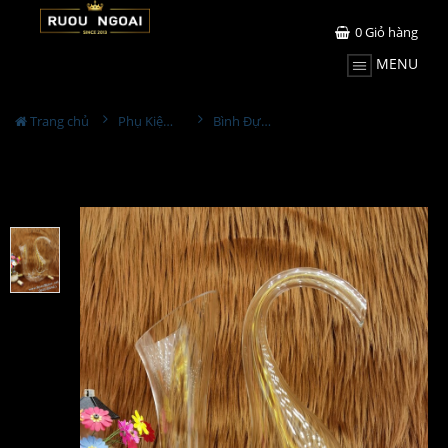
0
Giỏ hàng
MENU
Trang chủ
Phụ Kiện Rượu
Bình Đựng Rượu Vang - Decanter Dáng Đẹp M01