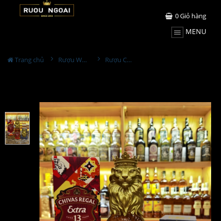
0
Giỏ hàng
MENU
Trang chủ
Rượu Whisky
Rượu Chivas Extra 13YO Sherry Cask Lion