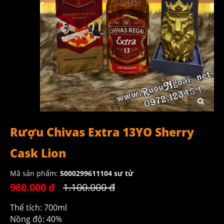
Rượu Chivas Extra 13YO Sherry
Cask Lion
Mã sản phẩm:
5000299611104 sư tử
980.000 đ
1.100.000 đ
Thể tích: 700ml
Nồng độ: 40%