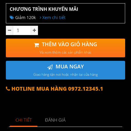
CHƯƠNG TRÌNH KHUYẾN MÃI
Giảm 120k
Xem chi tiết
THÊM VÀO GIỎ HÀNG
Và xem thêm các sản phẩm khác
MUA NGAY
Giao hàng tận nơi hoặc nhận tại cửa hàng
HOTLINE MUA HÀNG 0972.12345.1
CHI TIẾT
ĐÁNH GIÁ