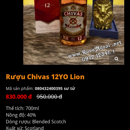
Rượu Chivas 12YO Lion
Mã sản phẩm:
080432400395 sư tử
830.000 đ
950.000 đ
Thể tích: 700ml
Nồng độ: 40%
Dòng rượu: Blended Scotch
Xuất xứ: Scotland