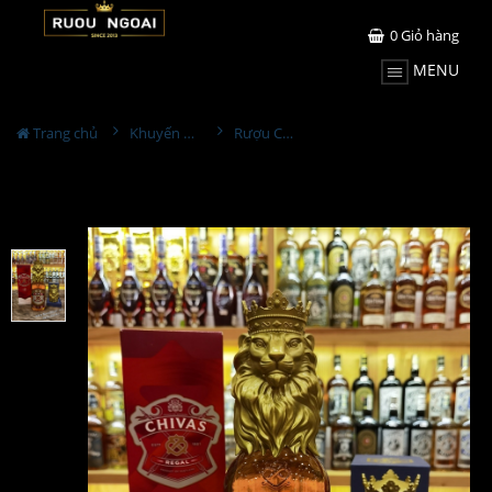
0
Giỏ hàng
MENU
Trang chủ
Khuyến Mãi Lớn
Rượu Chivas 12YO Lion