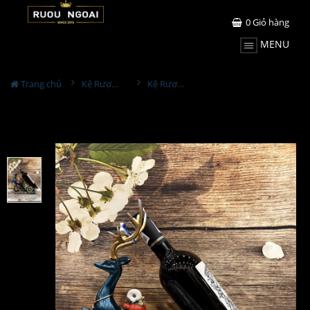
0
Giỏ hàng
MENU
Trang chủ
Kệ Rượu Siêu Đẹp
Kệ Rượu Con Hươu MS29